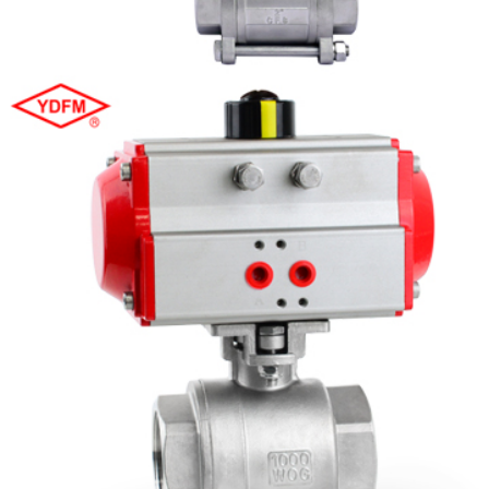
三片式丝口球阀