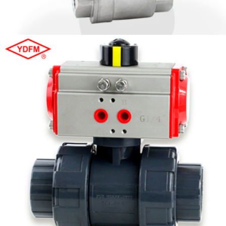
气动丝口两片式球阀