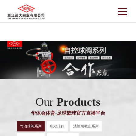
华体会体育
Our
Products
华体会体育-足球篮球官方直播平台
气动球阀系列
电动球阀
法兰闸截止系列