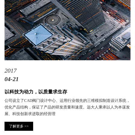
2017
04-21
以科技为动力，以质量求生存
公司设立了CAD阀门设计中心、运用行业领先的三维模拟制造设计系统，
优化产品结构，保证了产品的研发质量和速度。远大人秉承以人为本谋发
展、科技创新求进取的经营理
了解更多 >>