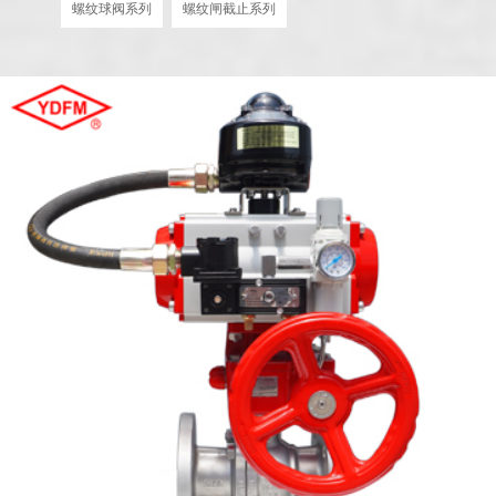
螺纹球阀系列
螺纹闸截止系列